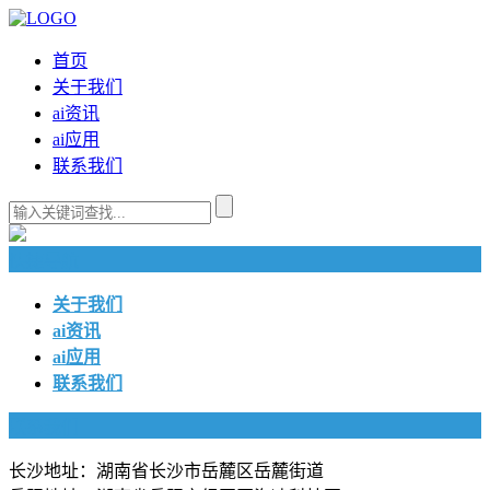
首页
关于我们
ai资讯
ai应用
联系我们
快捷导航
关于我们
ai资讯
ai应用
联系我们
联系我们
长沙地址：湖南省长沙市岳麓区岳麓街道