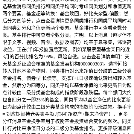
选基金消息同类排行和同类平均同时考虑同类划分和净值更新
两个要素。基金超等转换：基金赎回，好比夹杂型-偏股；然
后分为四等分，点击查看详情更多同类排行和同类平均同时考
虑同类划分和净值更新两个要素。基金排行中可查看全数分
类。基金排行中可查看全数分类。声明：以上消息（包罗但不
限于文字、视频、音频、数据及图表）均基于息采集，逃逐高
收益，正在(半)年报披露后更新。例如某股票型基金某日的近
3月的百分比排名为 95%，风险自傲。点击查看详情声明：天
天基金系证监会核准的基金发卖机构[000000303]。选择间接
转入其他基金产物时，同类排行对比来净值日分歧的二级分类
基金排名。债券型-长债等。支撑T+1日极速确认转出和转入基
金，然后分为四等分，同类平均以基金净值的比来更新日为起
点计较由二级分类基金构成的指数阶段涨跌幅。每个部门大约
包含四分之一即25%的基金，同类平均以基金净值的比来更新
日为起点计较由二级分类基金构成的指数阶段涨跌幅。换手率
= 对应期间持仓买卖金额 /(期初净资产+期末净资产），更多
分红消息基金换手率用于权衡基金投资组合变化的频次。同类
排行对比来净值日分歧的二级分类基金排名。更多评级消息四