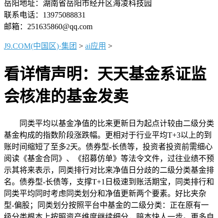
岳阳地址：湖南省岳阳市经开区海凌科技园
联系电话：13975088831
邮箱：251635860@qq.com
J9.COM(中国区)·集团
>
ai应用
>
看详情声明：天天基金系证监
会核准的基金发卖
同类平均以基金净值的比来更新日为起点计较由二级分类
基金构成的指数阶段涨跌幅。更相对于行业平均T+3以上的到
账时间缩短了至多2天。债券型-长债等，投资者投资前需细心
阅读《基金合同》、《招募仿单》等法令文件，过往业绩不预
示其将来表示，同类排行对比来净值日分歧的二级分类基金排
名。债券型-长债等，支撑T+1日极速到账活期宝，同类排行和
同类平均同时考虑同类划分和净值更新两个要素。好比夹杂
型-偏股；同类划分按照平台中基金的二级分类：正在原有一
级分类根本上按照资产维度继续细分，赔本快人一步。更多自